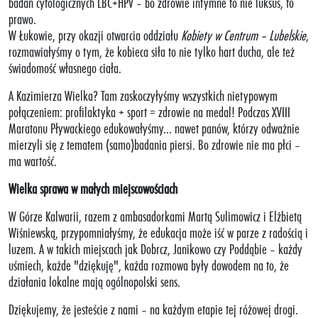
badań cytologicznych LBC+HPV – bo zdrowie intymne to nie luksus, to
prawo.
W Łukowie, przy okazji otwarcia oddziału
Kobiety w Centrum – Lubelskie
,
rozmawiałyśmy o tym, że kobieca siła to nie tylko hart ducha, ale też
świadomość własnego ciała.
A Kazimierza Wielka? Tam zaskoczyłyśmy wszystkich nietypowym
połączeniem: profilaktyka + sport = zdrowie na medal! Podczas XVIII
Maratonu Pływackiego edukowałyśmy... nawet panów, którzy odważnie
mierzyli się z tematem (samo)badania piersi. Bo zdrowie nie ma płci –
ma wartość.
Wielka sprawa w małych miejscowościach
W Górze Kalwarii, razem z ambasadorkami Martą Sulimowicz i Elżbietą
Wiśniewską, przypomniałyśmy, że edukacja może iść w parze z radością i
luzem. A w takich miejscach jak Dobrcz, Janikowo czy Poddąbie – każdy
uśmiech, każde "dziękuję", każda rozmowa były dowodem na to, że
działania lokalne mają ogólnopolski sens.
Dziękujemy, że jesteście z nami – na każdym etapie tej różowej drogi.