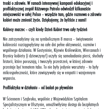
troski o zdrowie. W ramach intensywnej kampanii edukacyjnej i
profilaktycznej zespół Różowego Patrolu odwiedził kilkanaście
miejscowości w całej Polsce – wszędzie tam, gdzie rozmowa o zdrowiu
kobiet może zmienić życie. Dziękujemy, że byliście z nami!
Kobiecy marzec – czyli kiedy Dzień Kobiet trwa cały tydzień
Nie zatrzymałyśmy się na symbolicznym 8 marca – świętowanie
kobiecości rozciągnęłyśmy na całe dni pełne aktywności, rozmów i
wspólnego działania. W Gostyninie, Kijewie Królewskim, Wiercanach i
Brynicy kobiety (i dziewczyny!) uczyły się samobadania piersi, słuchały
historii, które poruszają, i tworzyły przestrzeń, w której zdrowie
przestaje być tematem tabu. To nie były jedynie warsztaty – to były
mikrospołeczności, które zawiązywały się w empatii i wzajemnym
wsparciu.
Profilaktyka w działaniu – od badań po pływalnie
W Ściennem i Sząbruku, wspólnie z Wojewódzkim Szpitalem
Specjalistycznym w Olsztynie, umożliwiłyśmy dostęp do bezpłatnych